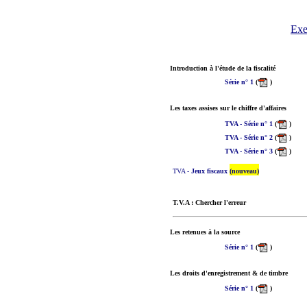
Exer
Introduction à l'étude de la fiscalité
Série n° 1
(
) Co
Les taxes assises sur le chiffre d'affaires
TVA - Série n° 1
(
) 
TVA - Série n° 2
(
) 
TVA - Série n° 3
(
) 
TVA -
Jeux fiscaux
(nouveau)
T.V.A : Chercher l'erreur
Les retenues à la source
Série n° 1
(
) Co
Les droits d'enregistrement & de timbre
Série n° 1
(
) Co