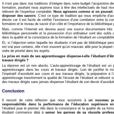
Il n’est pas dans nos traditions d’intégrer dans notre budget l’acquisition d
formation, pourtant nous aspirons tous à être des intellectuels de haut niv
relèvent de l’expertise comptable.
Nous agissons comme si on pouvait a
disposer des savoirs
. C’est ce type de tradition qui nous empêche d’a
élevés car il est facile de vérifier l’existence d’une corrélation entre la co
formation et le niveau de savoir d’un côté et l’importance de la bibliothèque 
Mais, comme l’Internet est devenu aussi une source documentaire très ri
bibliothèque personnelle et la possession d’un ordinateur sont des outils 
dans la qualité et la consistance de la formation de l’étudiant en comptabilit
Et, si l’objection selon laquelle les étudiants n’ont pas de bibliothèque pe
est vrai pour certains, elle n’est souvent qu’un mauvais alibi pour la plupart 
ordre de priorité dans les esprits.
La prise en main de ses apprentissages dispense-t-elle l’étudiant d’êt
travaux dirigés ?
La réponse est un non absolu. L’auto-apprentissage de l’étudiant est un p
apprentissages dans les cours et travaux dirigés. Loin de justifier le 
l’impératif d’assiduité aux cours et aux travaux dirigés, la préparation à l
apprentissage transforment la qualité de l’écoute de l’étudiant et relèvent son
des travaux dirigés sans jamais dispenser l’étudiant de son devoir d’assidui
Conclusion
Il ressort de cette réflexion que nous assistons à
un nouveau pa
responsabilités dans la performance de l’éducation supérieure en
l’étudiant joue le premier rôle dans la consistance et la qualité de sa form
étudiant commence déjà à
semer les germes de sa réussite professi