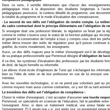
Dans ce sens, il semble élémentaire que chacun des enseignements f
pédagogique mise à la disposition des étudiants longtemps à l’avanc
pédagogiques poursuivis, le contenu détaillé du programme, une document
la totalité du programme et le mode d’évaluation des connaissances.
- Le second de ses défis est l’obligation de rendre compte. Le métie
du cadre contractuel dont le principe élémentaire est l’obligation de r
Si enseigner était une profession libérale, la régulation se ferait par la r
comme le métier s’exerce sous le statut de la fonction publique qui récomp
et garantit la conservation de l’emploi à tous y compris ceux dont les per
métier devra trouver des outils de régulation pour qu’il puisse continuer à 
gratifier, du moins moralement, les enseignants.
Aussi, un des défis majeurs pour le métier d’enseignant est-il de dévelop
de sa pratique professionnelle que Perrenoud désigne
d’obligation de lucid
A ce titre, les systèmes d’évaluation des professeurs par les étudiants finir
de droit, de façon formelle ou informelle.
Les élèves d’une école d’ingénieurs de Tunis qui s’échangent les information
bien eu l’idée de noter un de leur professeur en vue de lui envoyer une
méritées.
Avec les nouvelles technologies, si on ne prend pas volontiers part au pro
comme moyens mais aussi comme contraintes, on y est tôt ou tard astreint 
Le troisième des défis est l’obligation de compétence :
Choisir le métier d’enseignant, c’est accepter d’assumer
une lourde respo
Perrenoud, un spécialiste en sciences de l’éducation, fait le parallèle entre 
l’enseignant. Ainsi, si dans un traitement médical, une erreur fatale es
l’enseignement. Et il ajoute que « si, jour après jour, un enseignant ignore l