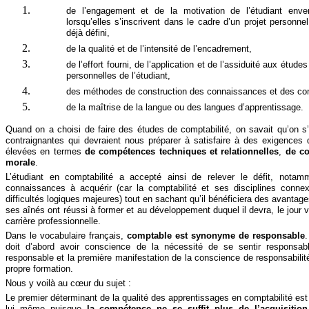
de l’engagement et de la motivation de l’étudiant en
lorsqu’elles s’inscrivent dans le cadre d’un projet personnel
déjà défini,
de la qualité et de l’intensité de l’encadrement,
de l’effort fourni, de l’application et de l’assiduité aux étu
personnelles de l’étudiant,
des méthodes de construction des connaissances et des c
de la maîtrise de la langue ou des langues d’apprentissage.
Quand on a choisi de faire des études de comptabilité, on savait qu’on 
contraignantes qui devraient nous préparer à satisfaire à des exigences
élevées en termes
de compétences techniques et relationnelles
,
de co
morale
.
L’étudiant en comptabilité a accepté ainsi de relever le défit, nota
connaissances à acquérir (car la comptabilité et ses disciplines conn
difficultés logiques majeures) tout en sachant qu’il bénéficiera des avantage
ses aînés ont réussi à former et au développement duquel il devra, le jour v
carrière professionnelle.
Dans le vocabulaire français,
comptable est synonyme de responsable
.
doit d’abord avoir conscience de la nécessité de se sentir responsa
responsable et la première manifestation de la conscience de responsabilit
propre formation.
Nous y voilà au cœur du sujet :
Le premier déterminant de la qualité des apprentissages en comptabilité est
lui même puisque
la compétence ne se suffit plus de l’acquisitio