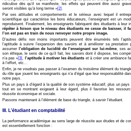
ridiculise dès qu’il se manifeste, les effets qui peuvent être aussi grav
seront visibles qu’à long terme »
[2]
.
Par ses attitudes et comportements et le sérieux avec lequel il entrepren
scientifique qui caractérise les bons éducateurs, l’enseignant est un mo
reproduisent. Finalement, les enseignants fabriquent des étudiants à leur 
répéter à foison que le niveau des étudiants ne cesse de baisser, il fa
l’on est pas en train de nous renvoyer notre propre image.
D’autres défis non moins importants peuvent être énumérés tels l’aptitu
l’aptitude à suivre l’expansion des savoirs et à améliorer sa prestation 
assumer
l’obligation de lucidité de l’enseignant sur lui-même
, ses ac
son éthique, le sens de ce qu’il fait, les savoirs dont il dispose, les compét
n’a pas »
[3]
,
l’aptitude à motiver les étudiants
et à créer une ambiance fa
à l’effort, etc…
Enfin, je ne voudrais pas passer à l’examen du troisième élément du triangl
du rôle que jouent les enseignants qui n’a d’égal que leur responsabilité dan
notre pays.
Plus un pays à d’égard à la qualité de son système éducatif, plus un pays
tout en se montrant exigeant à leur égard, plus il favorise les ressour
réussite
économique et sociale.
Passons maintenant à l’élément de base du triangle, à savoir l’étudiant.
III. L’étudiant en comptabilité
La performance académique au sens large de réussite aux études et de co
est essentiellement fonction :