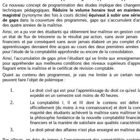
Ce nouveau concept de programmation des études implique des changem
techniques pédagogiques.
Réduire le volume horaire tout en mainte
magistral
(synonyme des fois à cours dictée)
équivaut à subir une série
de gaps
dans la couverture des programmes, gaps qui s’accumulent d’a
des quatre années de la maîtrise.
Ainsi, on a pu voir des étudiants qui obtiennent leur maîtrise en gestion c
un état de flux de trésorerie ou le résultat par action, sans avoir jamais
financiers et par conséquent sans avoir jamais élaboré un jeu complet d’ét
apprentissages devraient être acquis au cours des deux premières années e
pour l’étude de la comptabilité approfondie ou encore de la consolidation.
Ainsi, l’accumulation de gaps prive l’étudiant qui se limite aux enseignem
pour appréhender aux meilleures conditions des niveaux supérieurs d’appre
flagrant entre la maîtrise et le certificat de révision comptable.
Quant au contenu des programmes, je vais me limiter à un certain n
peuvent faire l’objet de polémique :
Le droit civil qui est pour l’apprentissage du droit ce qu’est l
expédié en un semestre soit moins de 40 heures.
La comptabilité I, II et III dont le contenu est défin
officiellement (du moins à ma connaissance) et dont la con
majorité des étudiants achèvent la maîtrise sans maîtriser le
la philosophie fondatrice de la nouvelle comptabilité financi
financiers et la manière de satisfaire aux qualités caractérist
Le droit pénal des affaires n’est plus enseigné en maîtrise d
Par ailleurs, on dote du temps à l’enseignement des comptabilités sectorie