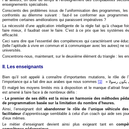
enseignements spécialisés.
Conscients des problèmes issus de l’uniformisation des programmes, les
confrontés au dilemme suivant : faut-il se conformer aux programmes 
permettre certaines améliorations qui paraissent impératives ?
La nécessité d’une application intelligente de la règle fait qu’à chaque foi
faire mieux, il faudrait oser le faire. C’est à ce prix que les systèmes é
efficacité.
Ceci sans dire que l’essentiel des compétences qui caractérisent une éduca
(telle l’aptitude à vivre en commun et à communiquer avec les autres) ne s
universités.
Concentrons-nous, maintenant, sur le deuxième élément du triangle : les en
II. Les enseignants
Bien qu’il soit appelé à connaître d’importantes mutations, le rôle de 
l’importance qui a fait dire aux arabes que nous sommes
[1]
«
ن يكون رسولا
Et malgré les moyens limités mis à disposition et le manque d’attrait finan
est amené à faire face à de nombreux défis :
- Le premier de ses défis est la mise en harmonie des méthodes péd
de programmation basée sur la limitation du nombre d’heures.
Ainsi, l’enseignant doit
abandonner le rôle de l’unique véhicule des
facilitateur
d’apprentissage semblable à celui d’un coach qui aide ses joueur
d’eux mêmes.
Le métier d’enseignant devient ainsi plus exigeant tant en
compét
compétence pédagogique
.