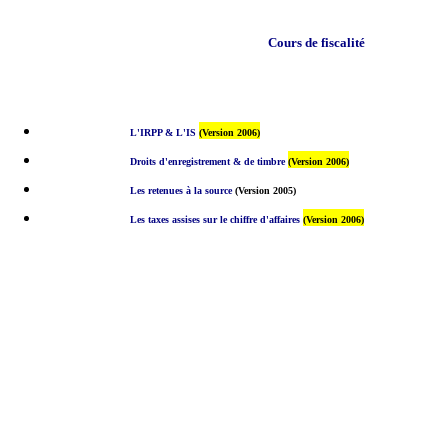
Cours de fiscalité
L'IRPP & L'IS
(Version 2006)
Droits d'enregistrement & de timbre
(Version 2006)
Les retenues à la source
(Version 2005)
Les taxes assises sur le chiffre d'affaires
(Version 200
6)