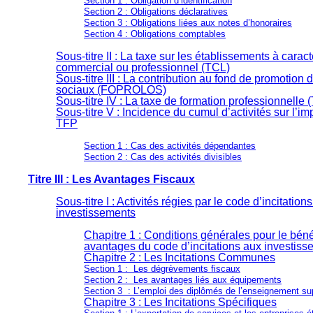
Section 1 : Obligation d’identification
Section 2 : Obligations déclaratives
Section 3 : Obligations liées aux notes d’honoraires
Section 4 : Obligations comptables
Sous-titre II : La taxe sur les établissements à caract
commercial ou professionnel (TCL)
Sous-titre III : La contribution au fond de promotion
sociaux (FOPROLOS)
Sous-titre IV : La taxe de formation professionnelle 
Sous-titre V : Incidence du cumul d’activités sur l’im
TFP
Section 1 : Cas des activités dépendantes
Section 2 : Cas des activités divisibles
Titre III : Les Avantages Fiscaux
Sous-titre I : Activités régies par le code d’incitation
investissements
Chapitre 1 : Conditions générales pour le bén
avantages du code d’incitations aux investis
Chapitre 2 : Les Incitations Communes
Section 1 :
Les dégrèvements fiscaux
Section 2 :
Les avantages liés aux équipements
Section 3 : L’emploi des diplômés de l’enseignement su
Chapitre 3 : Les Incitations Spécifiques