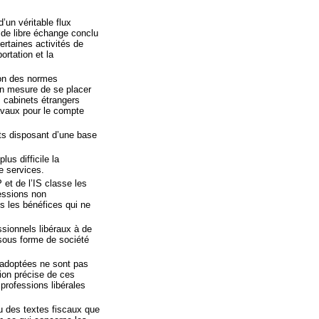
’un véritable flux
d de libre échange conclu
ertaines activités de
ortation et la
ion des normes
 en mesure de se placer
 cabinets étrangers
ravaux pour le compte
nts disposant d’une base
us difficile la
de services.
 et de l’IS classe les
fessions non
s les bénéfices qui ne
ssionnels libéraux à de
 sous forme de société
s adoptées ne sont pas
tion précise de ces
professions libérales
au des textes fiscaux que