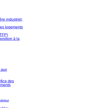
ère industriel,
 des logements
(TFP)
position à la
s aux
éfice des
sements
périeur