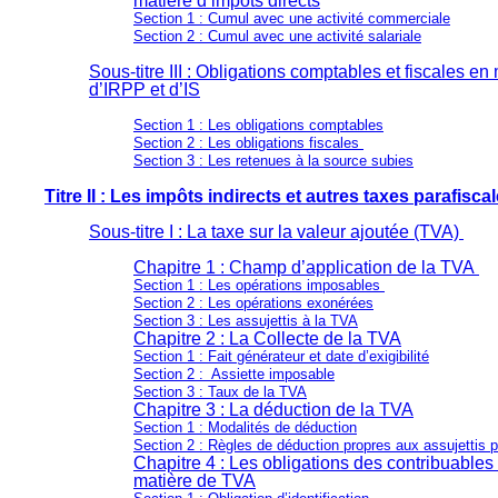
matière d’impôts directs
Section 1 : Cumul avec une activité commerciale
Section 2 : Cumul avec une activité salariale
Sous-titre III : Obligations comptables et fiscales en
d’IRPP et d’IS
Section 1 : Les obligations comptables
Section 2 : Les obligations fiscales
Section 3 : Les retenues à la source subies
Titre II : Les impôts indirects et autres taxes parafisca
Sous-titre I : La taxe sur la valeur ajoutée (TVA)
Chapitre 1 : Champ d’application de la TVA
Section 1 : Les opérations imposables
Section 2 : Les opérations exonérées
Section 3 : Les assujettis à la TVA
Chapitre 2 : La Collecte de la TVA
Section 1 : Fait générateur et date d’exigibilité
Section 2 :
Assiette imposable
Section 3 : Taux de la TVA
Chapitre 3 : La déduction de la TVA
Section 1 : Modalités de déduction
Section 2 : Règles de déduction propres aux assujettis p
Chapitre 4 : Les obligations des contribuables
matière de TVA