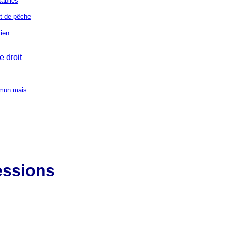
tablies
t de pêche
ien
e droit
mmun mais
essions