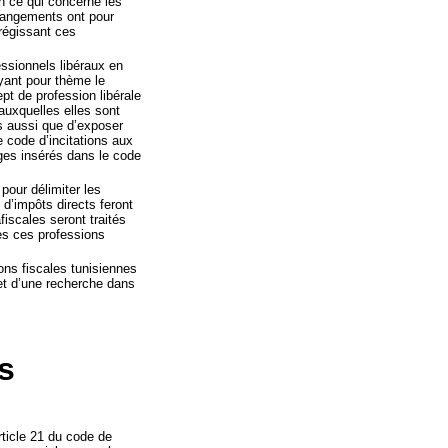
en ce qui concerne les
changements ont pour
régissant ces
essionnels libéraux en
ayant pour thème le
ept de profession libérale
auxquelles elles sont
s aussi que d’exposer
e code d’incitations aux
ges insérés dans le code
pour délimiter les
 d’impôts directs feront
fiscales seront traités
les ces professions
ions fiscales tunisiennes
 et d’une recherche dans
s
article 21 du code de