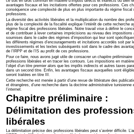
ce soit en droit commun en matière d’impôts directs et indirects ou bien 
avantages fiscaux et les incitations offertes pour ces professions. Ces 
conséquence une complexité de plus en plus importante du régime fiscal 
professions.
La diversité des activités libérales et la multiplication du nombre des prof
plus de la complexité de la fiscalité explique l’intérêt de cette recherche 
régime fiscal des professions libérales. Notre travail vise à définir le conc
et de contribuer à lever certaines imprécisions au niveau des impositions 
soumises dans le cadre des régimes d’imposition qui leur sont spécifique
les différents régimes d’encouragements et incitations accordés soit par l
investissements et les textes subséquents soit dans le cadre des avanta
de l’IRPP et de l’IS au profit de ces professions.
Pour ce faire, nous avons jugé utile de consacrer un chapitre préliminaire
professions libérales et en tracer les contours. Les impositions en matière
l’objet d’un titre premier alors que les impôts indirects et autres taxes para
dans un second titre. Enfin, les avantages fiscaux auxquelles sont éligib
seront traitées en titre III.
Cette recherche est menée à partir d’une revue de littérature des publicat
et étrangères, d’une recherche dans la doctrine administrative tunisienne
l’internet.
Chapitre préliminaire :
Délimitation des profession
libérales
La délimitation précise des professions libérales peut s’avérer difficile. L’