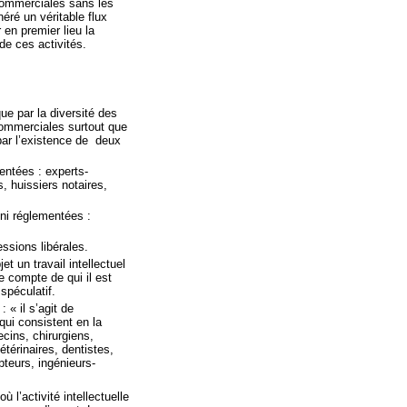
 commerciales sans les
éré un véritable flux
 en premier lieu la
 de ces activités.
ue par la diversité des
commerciales surtout que
ar l’existence de
deux
entées : experts-
, huissiers notaires,
 ni réglementées :
essions libérales.
t un travail intellectuel
le compte de qui il est
spéculatif.
 « il s’agit de
 qui consistent en la
ecins, chirurgiens,
térinaires, dentistes,
pteurs, ingénieurs-
l’activité intellectuelle