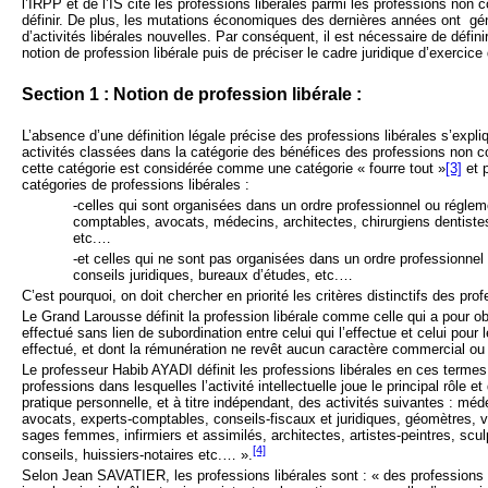
l’IRPP et de l’IS cite les professions libérales parmi les professions non
définir. De plus, les mutations économiques des dernières années ont
gén
d’activités libérales nouvelles. Par conséquent, il est nécessaire de définir
notion de profession libérale puis de préciser le cadre juridique d’exercice
Section 1 : Notion de profession libérale :
L’absence d’une définition légale précise des professions libérales s’expliq
activités classées dans la catégorie des bénéfices des professions non 
cette catégorie est considérée comme une catégorie « fourre tout »
[3]
et p
catégories de professions libérales :
-celles qui sont organisées dans un ordre professionnel ou réglem
comptables, avocats, médecins, architectes, chirurgiens dentistes
etc.…
-et celles qui ne sont pas organisées dans un ordre professionnel
conseils juridiques, bureaux d’études, etc.…
C’est pourquoi, on doit chercher en priorité les critères distinctifs des prof
Le Grand Larousse définit la profession libérale comme celle qui a pour obje
effectué sans lien de subordination entre celui qui l’effectue et celui pour 
effectué, et dont la rémunération ne revêt aucun caractère commercial ou 
Le professeur Habib AYADI définit les professions libérales en ces termes :
professions dans lesquelles l’activité intellectuelle joue le principal rôle et
pratique personnelle, et à titre indépendant, des activités suivantes : méd
avocats, experts-comptables, conseils-fiscaux et juridiques, géomètres, vé
sages femmes, infirmiers et assimilés, architectes, artistes-peintres, scul
[4]
conseils, huissiers-notaires etc.… ».
Selon Jean SAVATIER, les professions libérales sont : « des professions où 