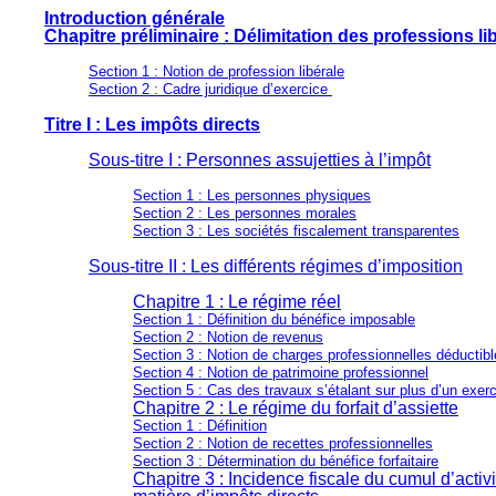
Introduction générale
Chapitre préliminaire : Délimitation des professions li
Section 1 : Notion de profession libérale
Section 2 : Cadre juridique d’exercice
Titre I : Les impôts directs
Sous-titre I : Personnes assujetties à l’impôt
Section 1 : Les personnes physiques
Section 2 : Les personnes morales
Section 3 : Les sociétés fiscalement transparentes
Sous-titre II : Les différents régimes d’imposition
Chapitre 1 : Le régime réel
Section 1 : Définition du bénéfice imposable
Section 2 : Notion de revenus
Section 3 : Notion de charges professionnelles déductib
Section 4 : Notion de patrimoine professionnel
Section 5 : Cas des travaux s’étalant sur plus d’un exer
Chapitre 2 : Le régime du forfait d’assiette
Section 1 : Définition
Section 2 : Notion de recettes professionnelles
Section 3 : Détermination du bénéfice forfaitaire
Chapitre 3 : Incidence fiscale du cumul d’activ