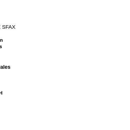
E SFAX
on
s
rales
CH