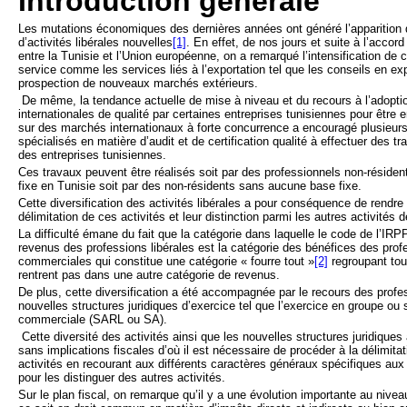
Introduction générale
Les mutations économiques des dernières années ont généré l’apparition d
d’activités libérales nouvelles
[1]
. En effet, de nos jours et suite à l’accor
entre la Tunisie et l’Union européenne, on a remarqué l’intensification de c
service comme les services liés à l’exportation tel que les conseils en exp
prospection de nouveaux marchés extérieurs.
De même, la tendance actuelle de mise à niveau et du recours à l’adopt
internationales de qualité par certaines entreprises tunisiennes pour être
sur des marchés internationaux à forte concurrence a encouragé plusieurs
spécialisés en matière d’audit et de certification qualité à effectuer des t
des entreprises tunisiennes.
Ces travaux peuvent être réalisés soit par des professionnels non-réside
fixe en Tunisie soit par des non-résidents sans aucune base fixe.
Cette diversification des activités libérales a pour conséquence de rendre pl
délimitation de ces activités et leur distinction parmi les autres activités 
La difficulté émane du fait que la catégorie dans laquelle le code de l’IRPP
revenus des professions libérales est la catégorie des bénéfices des pro
commerciales qui constitue une catégorie « fourre tout »
[2]
regroupant tou
rentrent pas dans une autre catégorie de revenus.
De plus, cette diversification a été accompagnée par le recours des profe
nouvelles structures juridiques d’exercice tel que l’exercice en groupe ou
commerciale (SARL ou SA).
Cette diversité des activités ainsi que les nouvelles structures juridique
sans implications fiscales d’où il est nécessaire de procéder à la délimita
activités en recourant aux différents caractères généraux spécifiques aux 
pour les distinguer des autres activités.
Sur le plan fiscal, on remarque qu’il y a une évolution importante au nive